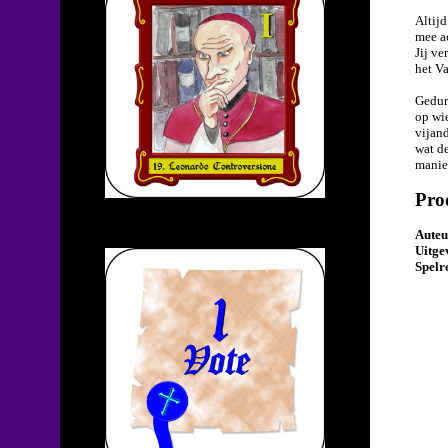
Altijd
mee a
Jij v
het Va
Gedur
op wi
vijand
wat de
manier
Pro
Auteu
Uitge
Spelr