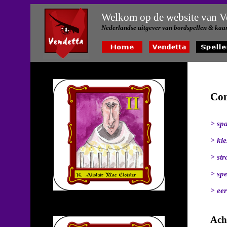
Welkom op de website van V
Nederlandse uitgever van bordspellen & kaar
Co
> spa
> ki
> str
>
spe
>
eer
Ach