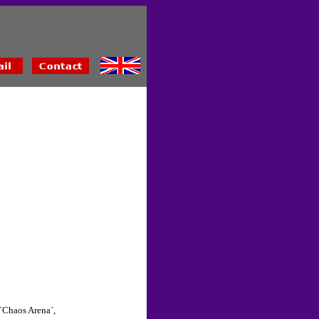
 ´Chaos Arena´,