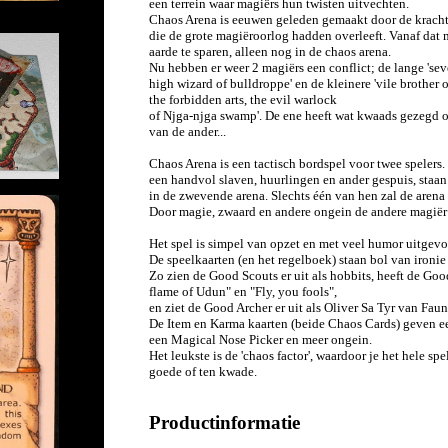
een terrein waar magiërs hun twisten uitvechten.
Chaos Arena is eeuwen geleden gemaakt door de kracht
die de grote magiëroorlog hadden overleeft.
Vanaf dat 
aarde te sparen, alleen nog in de chaos arena.
Nu hebben er weer 2 magiërs een conflict;
de lange 'sev
high wizard of bulldroppe' en de kleinere 'vile brother 
the forbidden arts, the evil warlock
of Njga-njga swamp'. De ene heeft wat kwaads gezegd 
van de ander...
Chaos Arena is een tactisch bordspel voor twee spelers
een handvol slaven, huurlingen en ander gespuis, staan
in de zwevende arena. Slechts één van hen zal de arena 
Door magie, zwaard en andere ongein de andere magiër 
Het spel is simpel van opzet en met veel humor uitgevo
De speelkaarten (en het regelboek) staan bol van ironie
Zo zien de Good Scouts er uit als hobbits, heeft de Goo
flame of Udun" en "Fly, you fools",
en ziet de Good Archer er uit als Oliver Sa Tyr van Faun
De Item en Karma kaarten (beide Chaos Cards) geven e
een Magical Nose Picker en meer ongein.
Het leukste is de 'chaos factor', waardoor je het hele s
goede of ten kwade.
Productinformatie