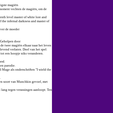
igste magiërs
moment vechten de magiërs, om de
enth level master of white lore and
of the infernal darkness and master of
over de moeder
. Geholpen door
 de twee magiërs elkaar naar het leven
levend verlaten. Doel van het spel:
tot een hoopje niks veranderen.
erd.
 en parodie.
d Mage als onderschriften "I wield the
.
en soort van Munchkin gevoel, met
pel lang tegen verassingen aanloopt. Ten