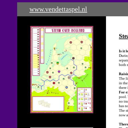
www.vendettaspel.nl
Ste
Is it
Durin
separ
both 
Raisi
The l
in th
there 
For e
pool. 
no tra
has no
The s
now a 
There